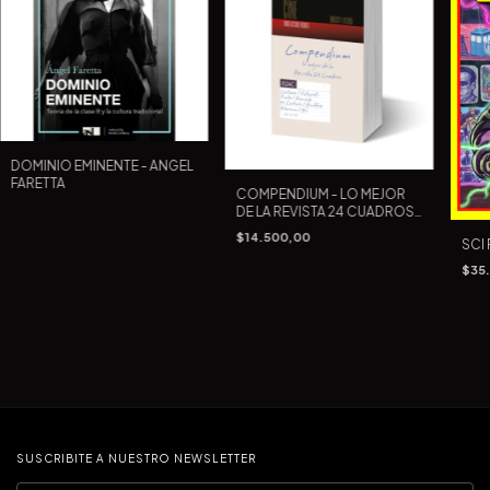
DOMINIO EMINENTE - ANGEL
FARETTA
COMPENDIUM - LO MEJOR
DE LA REVISTA 24 CUADROS
- AUTORES VARIOS
$14.500,00
SCI 
$35
SUSCRIBITE A NUESTRO NEWSLETTER