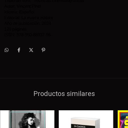
Título del libro: “Técnicas cinematográficas”
Autor: Vincent Pinel
Idioma: Español
Editorial: La marca editora
Año de publicación: 2024
128 páginas
ISBN: 978-950-88937-96
Productos similares