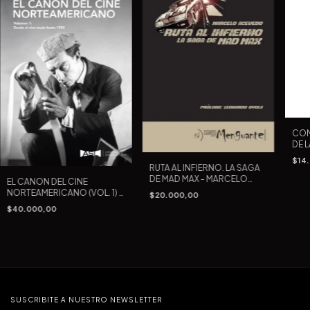
COM
DE 
- A
$14
RUTA AL INFIERNO. LA SAGA
DE MAD MAX - MARCELO
EL CANON DEL CINE
ACEVEDO
NORTEAMERICANO (VOL. 1) -
$20.000,00
FREDY FRIEDLANDER /
$40.000,00
ALFREDO VILLANUEVA
SUSCRIBITE A NUESTRO NEWSLETTER