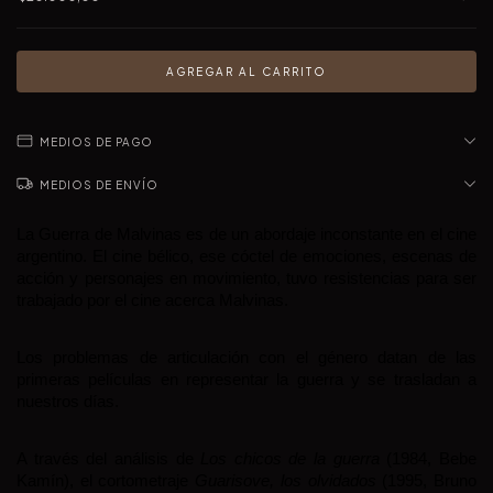
MEDIOS DE PAGO
MEDIOS DE ENVÍO
La Guerra de Malvinas es de un abordaje inconstante en el cine 
argentino. El cine bélico, ese cóctel de emociones, escenas de 
acción y personajes en movimiento, tuvo resistencias para ser 
trabajado por el cine acerca Malvinas.
Los problemas de articulación con el género datan de las 
primeras películas en representar la guerra y se trasladan a 
nuestros días.
A través del análisis de 
Los chicos de la guerra
 (1984, Bebe 
Kamín), el cortometraje 
Guarisove, los olvidados
 (1995, Bruno 