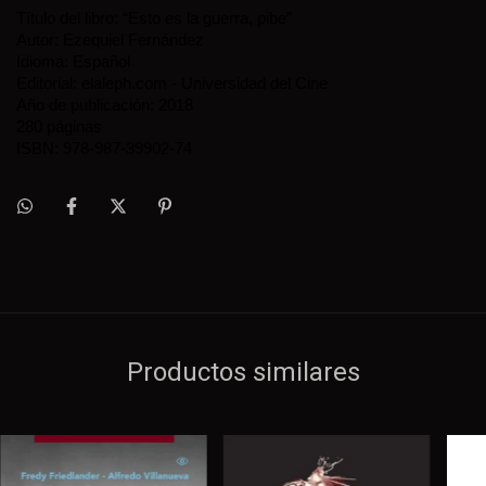
Título del libro: “Esto es la guerra, pibe”
Autor: Ezequiel Fernández
Idioma: Español
Editorial: elaleph.com - Universidad del Cine
Año de publicación: 2018
280 páginas
ISBN: 978-987-39902-74
Productos similares