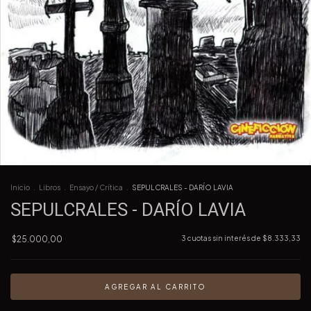
Inicio
.
Libros
.
Ensayo / Crítica
.
SEPULCRALES - DARÍO LAVIA
SEPULCRALES - DARÍO LAVIA
$25.000,00
3
cuotas sin interés de
$8.333,33