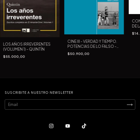
COM
DE 
- A
$14
CINE III - VERDAD Y TIEMPO.
LOS AÑOS IRREVERENTES
POTENCIAS DE LO FALSO -
(VOLUMEN 1) - QUINTÍN
GILLES DELEUZE
$50.900,00
$55.000,00
SUSCRIBITE A NUESTRO NEWSLETTER