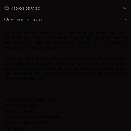
MEDIOS DE PAGO
MEDIOS DE ENVÍO
A medida que nos acercamos al instante fundamental, decisivo,
de nuestras vidas, va cobrando cada vez más entidad lo
sepulcral. En vez de disimularlo como nos mandan, lo
asumimos y nos amigamos con ello.
Hace un lustro, junto a los cófrades Diego Arandojo y Mariano
Buscaglia, se nos ocurrió crear nuestra propia convención para
adictos a lo sepulcral. Este libro y sus relatos son tributo a esa
pequeña llama que nos vincula, nos hermana en el universo del
terror y lo fantástico.
Título del libro: “Sepulcrales”
Autor: Dario Lavia
Idioma: Español
Editorial: Cineficción Narrativa
Año de publicación: 2023
160 páginas