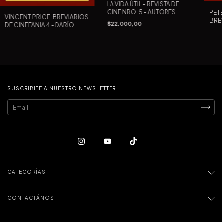
LA VIDA ÚTIL - REVISTA DE
CINE NRO. 5 - AUTORES
PET
VINCENT PRICE: BREVIARIOS
VARIOS
BRE
$22.000,00
DE CINEFANIA 4 - DARÍO
- DA
LAVIA EDITOR
SUSCRIBITE A NUESTRO NEWSLETTER
CATEGORÍAS
CONTACTÁNOS