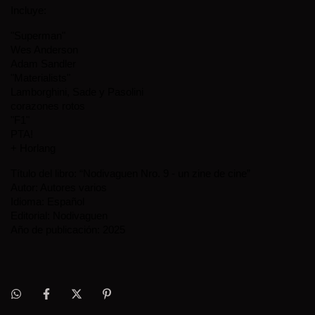
Incluye:
"Superman"
Wes Anderson
Adam Sandler
"Materialists"
Lamborghini, Sade y Pasolini
corazones rotos
"F1"
PTA!
+ Horlang
Título del libro: “Nodivaguen Nro. 9 - un zine de cine”
Autor: Autores varios
Idioma: Español
Editorial: Nodivaguen
Año de publicación: 2025