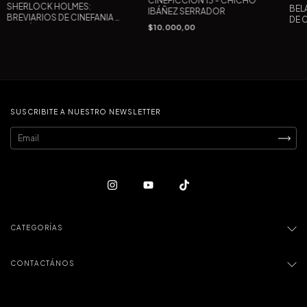
CINEFICCIÓN 13 - CHICHO
SHERLOCK HOLMES:
BEL
IBÁÑEZ SERRADOR
BREVIARIOS DE CINEFANIA 9
DE C
$10.000,00
- DARÍO LAVIA EDITOR
SUSCRIBITE A NUESTRO NEWSLETTER
CATEGORÍAS
CONTACTÁNOS