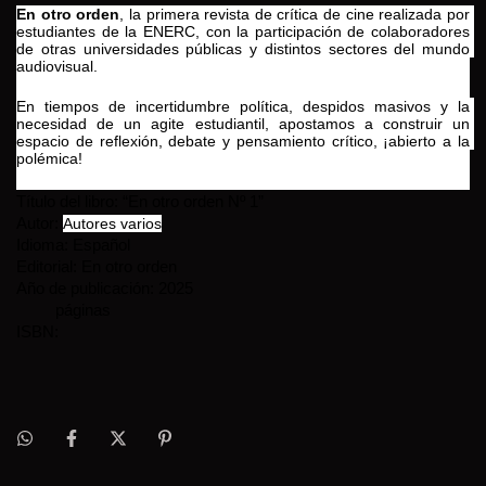
En otro orden
, la primera revista de crítica de cine realizada por 
estudiantes de la ENERC, con la participación de colaboradores 
de otras universidades públicas y distintos sectores del mundo 
audiovisual. 
En tiempos de incertidumbre política, despidos masivos y la 
necesidad de un agite estudiantil, apostamos a construir un 
espacio de reflexión, debate y pensamiento crítico, ¡abierto a la 
polémica!
Título del libro: “En otro orden Nº 1”
Autor: 
Autores varios
Idioma: Español
Editorial: En otro orden
Año de publicación: 2025
         páginas
ISBN: 