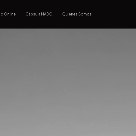
lo Online
Cápsula MADO
Quiénes Somos