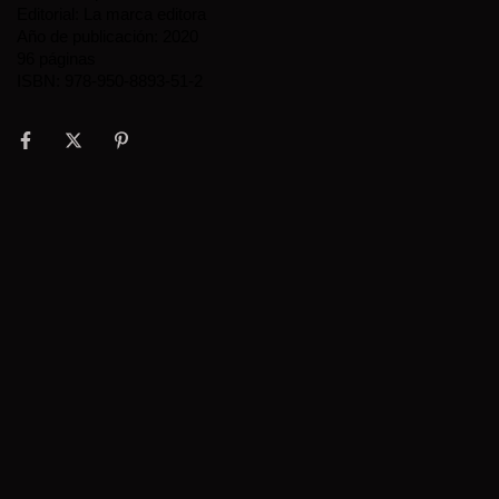
Editorial: La marca editora
Año de publicación: 2020
96 páginas
ISBN: 978-950-8893-51-2