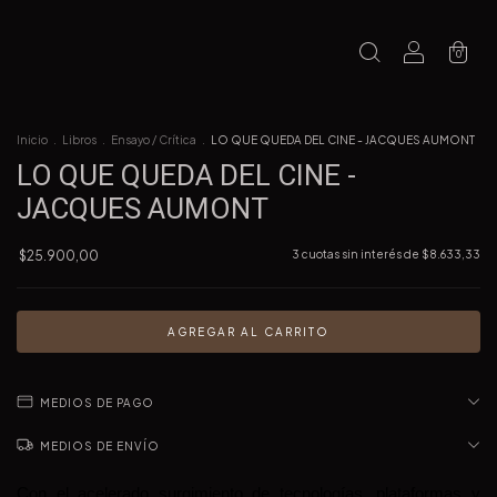
0
Inicio
.
Libros
.
Ensayo / Crítica
.
LO QUE QUEDA DEL CINE - JACQUES AUMONT
LO QUE QUEDA DEL CINE -
JACQUES AUMONT
$25.900,00
3
cuotas sin interés de
$8.633,33
MEDIOS DE PAGO
MEDIOS DE ENVÍO
Con el acelerado surgimiento de tecnologías, plataformas y