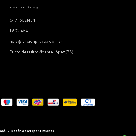
CONTACTÁNOS
5491160214541
1160214541
hola@funcionprivada.com.ar
Punto de retiro: Vicente López (BA)
acá.
/
Botón de arrepentimiento