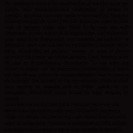
Por asesinatos como el de aquel hombre al que hizo pasar por 
suicida, Raúl Mendizábal está considerado un sicario de 
prestigio, un artista cuyo arte queda en las sombras. Esta vez 
recibe el encargo de matar a Rodolfo Küllpe, de quien no sabe 
nada ni necesita saber: algo habrá hecho para que esté 
condenado. Un alto mando de la organización –¿un ministerio?, 
¿una agencia de inteligencia?, ¿un comando parapolicial?– le 
entrega el sobre con una foto de su objetivo y algunos pocos 
datos. Mendizábal es paciente, sereno, se toma el tiempo 
necesario para hacer un trabajo aséptico. Pero, llegando a los 
50, algo en él comienza a derrumbarse. Lo que antes era 
motivo de orgullo –ser un instrumento incontaminado, el brazo 
anónimo de una cadena de responsabilidades– hoy le provoca 
desasosiego. Las muertes lo han ido vaciando. Quizá la clave 
para resolver su angustia esté en Küllpe; quizá, sin ser 
consciente, Mendizábal busca ocupar su lugar después de 
matarlo.
En su primera novela, José Pablo Feinmann reúne con una 
destreza excepcional las tradiciones de Dashiell Hammett y 
Jorge Luis Borges. Un policial negro que retrata la década más 
negra de la Argentina. Publicada originalmente en 1979, escapó 
a la ceguera de la censura que no supo entender la denuncia 