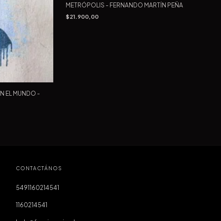
METRÓPOLIS - FERNANDO MARTÍN PEÑA
$21.900,00
N EL MUNDO -
CONTACTÁNOS
5491160214541
1160214541