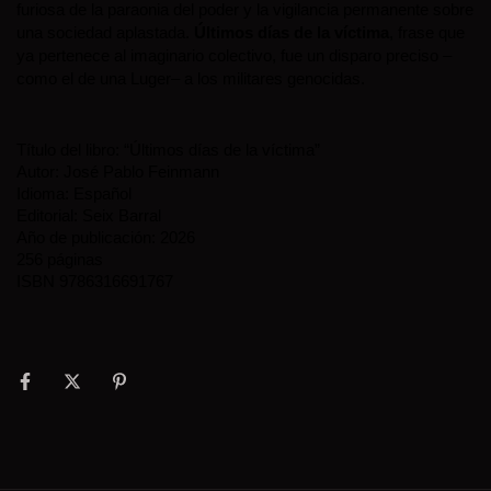
furiosa de la paraonia del poder y la vigilancia permanente sobre 
una sociedad aplastada. 
Últimos días de la víctima
, frase que 
ya pertenece al imaginario colectivo, fue un disparo preciso –
como el de una Luger– a los militares genocidas.
Título del libro: “Últimos días de la víctima”
Autor: José Pablo Feinmann
Idioma: Español
Editorial: Seix Barral
Año de publicación: 2026
256 páginas
ISBN 9786316691767 