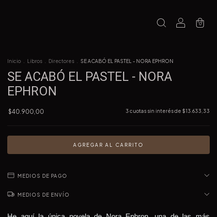
0
Inicio
.
Libros
.
Directores
.
SE ACABÓ EL PASTEL - NORA EPHRON
SE ACABÓ EL PASTEL - NORA
EPHRON
$40.900,00
3
cuotas sin interés de
$13.633,33
MEDIOS DE PAGO
MEDIOS DE ENVÍO
He aquí la única novela de Nora Ephron, una de las más 