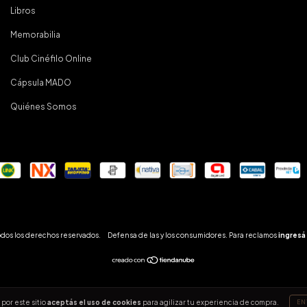
Libros
Memorabilia
Club Cinéfilo Online
Cápsula MADO
Quiénes Somos
odos los derechos reservados.
Defensa de las y los consumidores. Para reclamos
ingresá 
por este sitio
aceptás el uso de cookies
para agilizar tu experiencia de compra.
EN