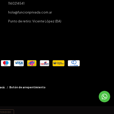
1160214541
hola@funcionprivada.com.ar
Punto de retiro: Vicente López (BA)
acá.
/
Botón de arrepentimiento
TENDIDO