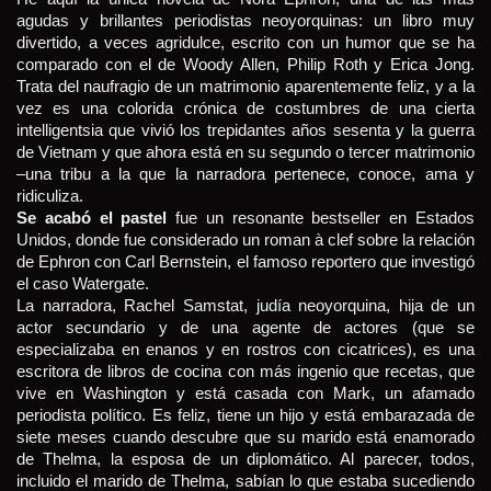
agudas y brillantes periodistas neoyorquinas: un libro muy 
divertido, a veces agridulce, escrito con un humor que se ha 
comparado con el de Woody Allen, Philip Roth y Erica Jong. 
Trata del naufragio de un matrimonio aparentemente feliz, y a la 
vez es una colorida crónica de costumbres de una cierta 
intelligentsia que vivió los trepidantes años sesenta y la guerra 
de Vietnam y que ahora está en su segundo o tercer matrimonio 
–una tribu a la que la narradora pertenece, conoce, ama y 
ridiculiza.
Se acabó el pastel
 fue un resonante bestseller en Estados 
Unidos, donde fue considerado un roman à clef sobre la relación 
de Ephron con Carl Bernstein, el famoso reportero que investigó 
el caso Watergate.
La narradora, Rachel Samstat, judía neoyorquina, hija de un 
actor secundario y de una agente de actores (que se 
especializaba en enanos y en rostros con cicatrices), es una 
escritora de libros de cocina con más ingenio que recetas, que 
vive en Washington y está casada con Mark, un afamado 
periodista político. Es feliz, tiene un hijo y está embarazada de 
siete meses cuando descubre que su marido está enamorado 
de Thelma, la esposa de un diplomático. Al parecer, todos, 
incluido el marido de Thelma, sabían lo que estaba sucediendo 