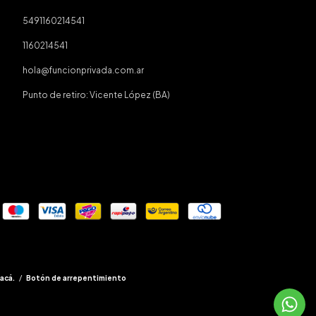
5491160214541
1160214541
hola@funcionprivada.com.ar
Punto de retiro: Vicente López (BA)
acá.
/
Botón de arrepentimiento