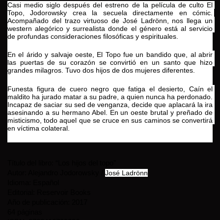
Casi medio siglo después del estreno de la película de culto El 
Topo, Jodorowsky crea la secuela directamente en cómic. 
Acompañado del trazo virtuoso de José Ladrönn, nos llega un 
western alegórico y surrealista donde el género está al servicio 
de profundas consideraciones filosóficas y espirituales.
En el árido y salvaje oeste, El Topo fue un bandido que, al abrir 
las puertas de su corazón se convirtió en un santo que hizo 
grandes milagros. Tuvo dos hijos de dos mujeres diferentes.
Funesta figura de cuero negro que fatiga el desierto, Caín el 
maldito ha jurado matar a su padre, a quien nunca ha perdonado. 
Incapaz de saciar su sed de venganza, decide que aplacará la ira 
asesinando a su hermano Abel. En un oeste brutal y preñado de 
misticismo, todo aquel que se cruce en sus caminos se convertirá 
en víctima colateral.
Título del libro: “Los hijos del topo”
Autor: Alejandro Jodorowsky / 
José Ladrönn
Idioma: Español
Editorial: Reservoir Books
Año de publicación: 2017
64 páginas