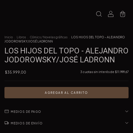
0
Inicio
.
Libros
.
Cómics / Novelas gráficas
.
LOS HIJOS DEL TOPO - ALEJANDRO
JODOROWSKY/JOSÉ LADRONN
LOS HIJOS DEL TOPO - ALEJANDRO
JODOROWSKY/JOSÉ LADRONN
$35.999,00
3
cuotas sin interés de
$11.999,67
MEDIOS DE PAGO
MEDIOS DE ENVÍO